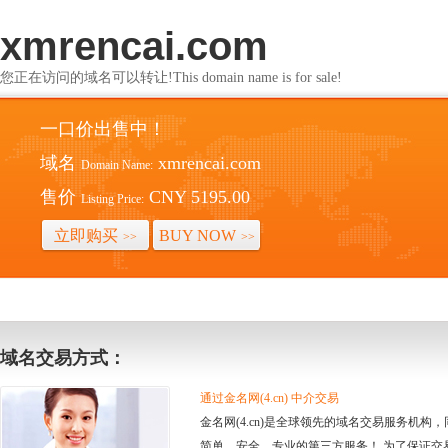
xmrencai.com
您正在访问的域名可以转让!This domain name is for sale!
一口价出售中！
域名
xmrencai.com
Domain Name:
售价
CNY 5195.00
Listing Price:
立即购买
BUY NOW
>>
>>
域名交易方式：
通过金名网(4.cn) 中介交易
金名网(4.cn)是全球领先的域名交易服务机
简单、安全、专业的第三方服务！ 为了保证交