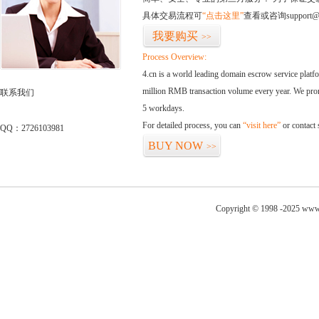
具体交易流程可
“点击这里”
查看或咨询support@
我要购买
>>
Process Overview:
4.cn is a world leading domain escrow service plat
million RMB transaction volume every year. We promi
联系我们
5 workdays.
For detailed process, you can
“visit here”
or contact
QQ：2726103981
BUY NOW
>>
Copyright © 1998 -2025 www.